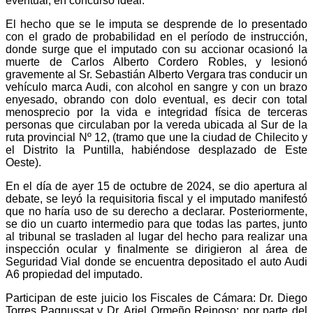
eventual, en concurso ideal.
El hecho que se le imputa se desprende de lo presentado
con el grado de probabilidad en el período de instrucción,
donde surge que el imputado con su accionar ocasionó la
muerte de Carlos Alberto Cordero Robles, y lesionó
gravemente al Sr. Sebastián Alberto Vergara tras conducir un
vehículo marca Audi, con alcohol en sangre y con un brazo
enyesado, obrando con dolo eventual, es decir con total
menosprecio por la vida e integridad física de terceras
personas que circulaban por la vereda ubicada al Sur de la
ruta provincial Nº 12, (tramo que une la ciudad de Chilecito y
el Distrito la Puntilla, habiéndose desplazado de Este
Oeste).
En el día de ayer 15 de octubre de 2024, se dio apertura al
debate, se leyó la requisitoria fiscal y el imputado manifestó
que no haría uso de su derecho a declarar. Posteriormente,
se dio un cuarto intermedio para que todas las partes, junto
al tribunal se trasladen al lugar del hecho para realizar una
inspección ocular y finalmente se dirigieron al área de
Seguridad Vial donde se encuentra depositado el auto Audi
A6 propiedad del imputado.
Participan de este juicio los Fiscales de Cámara: Dr. Diego
Torres Pagnussat y Dr. Ariel Ormeño Reinoso; por parte del