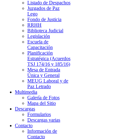
Listado de Despachos
Juzgados de Paz
Lego
Fondo de Justicia
RRHH
Biblioteca Judicial
Legislación
Escuela de
Capacitación
Planificación
Estratégica (Acuerdos
TSJ 174/16 y 185/16)
Mesa de Entrada
Única y General
MEUG Laboral y de
Paz Letrado
Multimedia
Galería de Fotos
Mapa del Sitio
Descargas
Formularios
Descargas varias
Contacto
Información de
Contacto