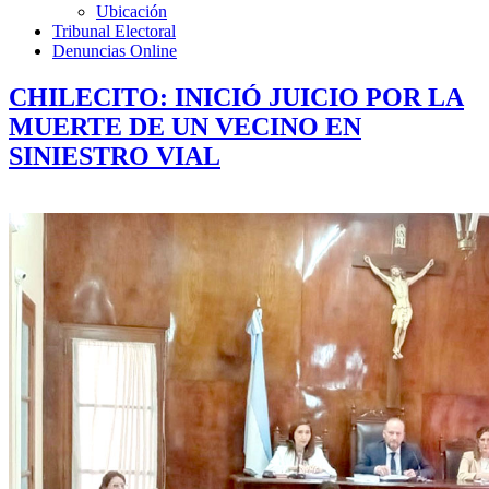
Ubicación
Tribunal Electoral
Denuncias Online
CHILECITO: INICIÓ JUICIO POR LA
MUERTE DE UN VECINO EN
SINIESTRO VIAL