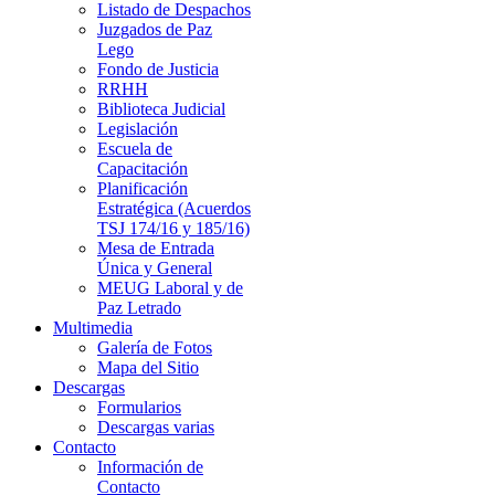
Listado de Despachos
Juzgados de Paz
Lego
Fondo de Justicia
RRHH
Biblioteca Judicial
Legislación
Escuela de
Capacitación
Planificación
Estratégica (Acuerdos
TSJ 174/16 y 185/16)
Mesa de Entrada
Única y General
MEUG Laboral y de
Paz Letrado
Multimedia
Galería de Fotos
Mapa del Sitio
Descargas
Formularios
Descargas varias
Contacto
Información de
Contacto