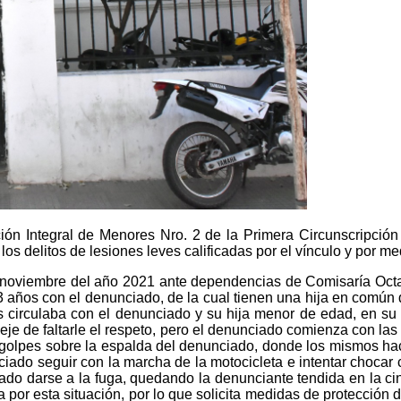
ón Integral de Menores Nro. 2 de la Primera Circunscripción J
os delitos de lesiones leves calificadas por el vínculo y por me
 noviembre del año 2021 ante dependencias de Comisaría Octav
 3 años con el denunciado, de la cual tienen una hija en común
 circulaba con el denunciado y su hija menor de edad, en s
eje de faltarle el respeto, pero el denunciado comienza con la
golpes sobre la espalda del denunciado, donde los mismos hace
iado seguir con la marcha de la motocicleta e intentar chocar c
do darse a la fuga, quedando la denunciante tendida en la cint
a por esta situación, por lo que solicita medidas de protección