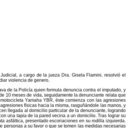
udicial, a cargo de la jueza Dra. Gisela Flamini, resolvió el
diar violencia de genero.
a de la Policía quien formula denuncia contra el imputado, y
 de 10 meses de vida, seguidamente la denunciante relata que
u motocicleta Yamaha YBR, éste comienza con las agresiones
s agresiones físicas hacia la misma, rasguñándole las manos, y
n llegada al domicilio particular de la denunciante, logrando
on una tapia de la pared vecina a un domicilio. Tras lograr su
a asfáltica, presentado escoriaciones en su rodilla izquierda.
 de personas a su favor o que se tomen las medidas necesarias