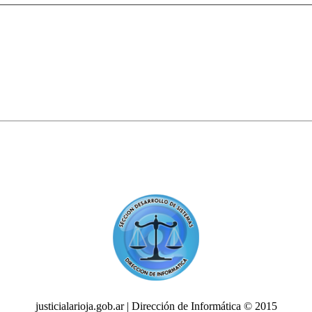
justicialarioja.gob.ar | Dirección de Informática © 2015