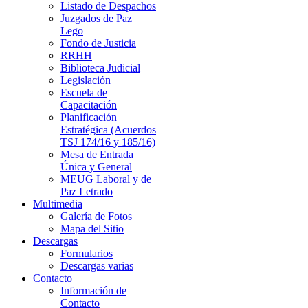
Listado de Despachos
Juzgados de Paz
Lego
Fondo de Justicia
RRHH
Biblioteca Judicial
Legislación
Escuela de
Capacitación
Planificación
Estratégica (Acuerdos
TSJ 174/16 y 185/16)
Mesa de Entrada
Única y General
MEUG Laboral y de
Paz Letrado
Multimedia
Galería de Fotos
Mapa del Sitio
Descargas
Formularios
Descargas varias
Contacto
Información de
Contacto