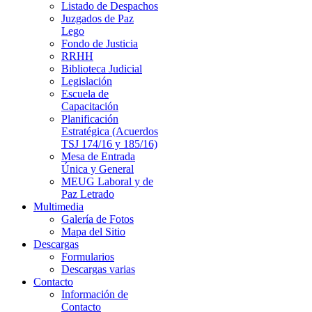
Listado de Despachos
Juzgados de Paz
Lego
Fondo de Justicia
RRHH
Biblioteca Judicial
Legislación
Escuela de
Capacitación
Planificación
Estratégica (Acuerdos
TSJ 174/16 y 185/16)
Mesa de Entrada
Única y General
MEUG Laboral y de
Paz Letrado
Multimedia
Galería de Fotos
Mapa del Sitio
Descargas
Formularios
Descargas varias
Contacto
Información de
Contacto