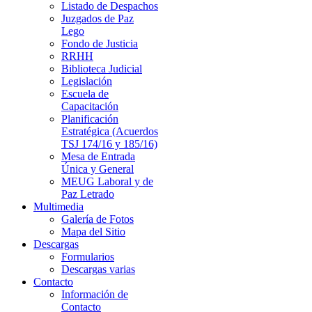
Listado de Despachos
Juzgados de Paz
Lego
Fondo de Justicia
RRHH
Biblioteca Judicial
Legislación
Escuela de
Capacitación
Planificación
Estratégica (Acuerdos
TSJ 174/16 y 185/16)
Mesa de Entrada
Única y General
MEUG Laboral y de
Paz Letrado
Multimedia
Galería de Fotos
Mapa del Sitio
Descargas
Formularios
Descargas varias
Contacto
Información de
Contacto