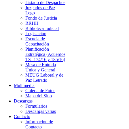
Listado de Despachos
Juzgados de Paz
Lego
Fondo de Justicia
RRHH
Biblioteca Judicial
Legislación
Escuela de
Capacitación
Planificación
Estratégica (Acuerdos
TSJ 174/16 y 185/16)
Mesa de Entrada
Única y General
MEUG Laboral y de
Paz Letrado
Multimedia
Galería de Fotos
Mapa del Sitio
Descargas
Formularios
Descargas varias
Contacto
Información de
Contacto