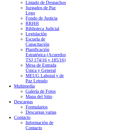
Listado de Despachos
Juzgados de Paz
Lego
Fondo de Justicia
RRHH
Biblioteca Judicial
Legislación
Escuela de
Capacitación
Planificación
Estratégica (Acuerdos
TSJ 174/16 y 185/16)
Mesa de Entrada
Única y General
MEUG Laboral y de
Paz Letrado
Multimedia
Galería de Fotos
Mapa del Sitio
Descargas
Formularios
Descargas varias
Contacto
Información de
Contacto