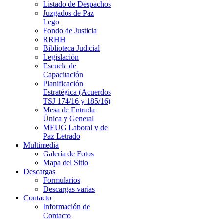
Listado de Despachos
Juzgados de Paz
Lego
Fondo de Justicia
RRHH
Biblioteca Judicial
Legislación
Escuela de
Capacitación
Planificación
Estratégica (Acuerdos
TSJ 174/16 y 185/16)
Mesa de Entrada
Única y General
MEUG Laboral y de
Paz Letrado
Multimedia
Galería de Fotos
Mapa del Sitio
Descargas
Formularios
Descargas varias
Contacto
Información de
Contacto