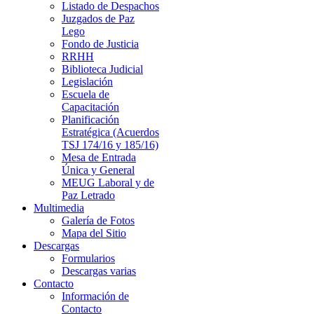
Listado de Despachos
Juzgados de Paz
Lego
Fondo de Justicia
RRHH
Biblioteca Judicial
Legislación
Escuela de
Capacitación
Planificación
Estratégica (Acuerdos
TSJ 174/16 y 185/16)
Mesa de Entrada
Única y General
MEUG Laboral y de
Paz Letrado
Multimedia
Galería de Fotos
Mapa del Sitio
Descargas
Formularios
Descargas varias
Contacto
Información de
Contacto