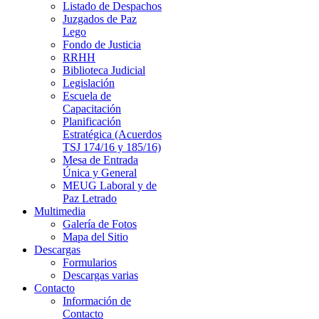
Listado de Despachos
Juzgados de Paz
Lego
Fondo de Justicia
RRHH
Biblioteca Judicial
Legislación
Escuela de
Capacitación
Planificación
Estratégica (Acuerdos
TSJ 174/16 y 185/16)
Mesa de Entrada
Única y General
MEUG Laboral y de
Paz Letrado
Multimedia
Galería de Fotos
Mapa del Sitio
Descargas
Formularios
Descargas varias
Contacto
Información de
Contacto