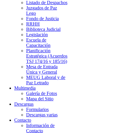
Listado de Despachos
Juzgados de Paz
Lego
Fondo de Justicia
RRHH
Biblioteca Judicial
Legislación
Escuela de
Capacitación
Planificación
Estratégica (Acuerdos
TSJ 174/16 y 185/16)
Mesa de Entrada
Única y General
MEUG Laboral y de
Paz Letrado
Multimedia
Galería de Fotos
Mapa del Sitio
Descargas
Formularios
Descargas varias
Contacto
Información de
Contacto