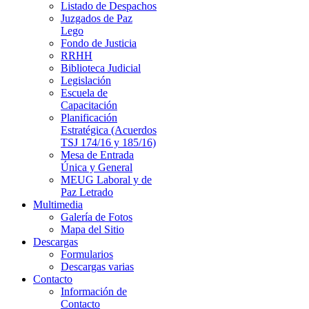
Listado de Despachos
Juzgados de Paz
Lego
Fondo de Justicia
RRHH
Biblioteca Judicial
Legislación
Escuela de
Capacitación
Planificación
Estratégica (Acuerdos
TSJ 174/16 y 185/16)
Mesa de Entrada
Única y General
MEUG Laboral y de
Paz Letrado
Multimedia
Galería de Fotos
Mapa del Sitio
Descargas
Formularios
Descargas varias
Contacto
Información de
Contacto