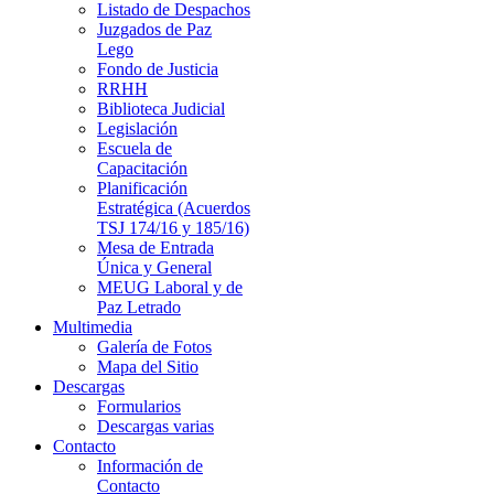
Listado de Despachos
Juzgados de Paz
Lego
Fondo de Justicia
RRHH
Biblioteca Judicial
Legislación
Escuela de
Capacitación
Planificación
Estratégica (Acuerdos
TSJ 174/16 y 185/16)
Mesa de Entrada
Única y General
MEUG Laboral y de
Paz Letrado
Multimedia
Galería de Fotos
Mapa del Sitio
Descargas
Formularios
Descargas varias
Contacto
Información de
Contacto