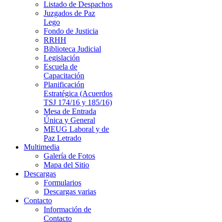
Listado de Despachos
Juzgados de Paz
Lego
Fondo de Justicia
RRHH
Biblioteca Judicial
Legislación
Escuela de
Capacitación
Planificación
Estratégica (Acuerdos
TSJ 174/16 y 185/16)
Mesa de Entrada
Única y General
MEUG Laboral y de
Paz Letrado
Multimedia
Galería de Fotos
Mapa del Sitio
Descargas
Formularios
Descargas varias
Contacto
Información de
Contacto