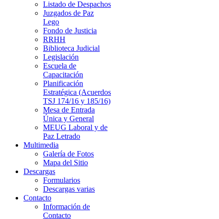
Listado de Despachos
Juzgados de Paz
Lego
Fondo de Justicia
RRHH
Biblioteca Judicial
Legislación
Escuela de
Capacitación
Planificación
Estratégica (Acuerdos
TSJ 174/16 y 185/16)
Mesa de Entrada
Única y General
MEUG Laboral y de
Paz Letrado
Multimedia
Galería de Fotos
Mapa del Sitio
Descargas
Formularios
Descargas varias
Contacto
Información de
Contacto