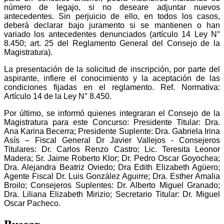
número de legajo, si no deseare adjuntar nuevos
antecedentes. Sin perjuicio de ello, en todos los casos,
deberá declarar bajo juramento si se mantienen o han
variado los antecedentes denunciados (artículo 14 Ley N°
8.450; art. 25 del Reglamento General del Consejo de la
Magistratura).
La presentación de la solicitud de inscripción, por parte del
aspirante, infiere el conocimiento y la aceptación de las
condiciones fijadas en el reglamento. Ref. Normativa:
Artículo 14 de la Ley N° 8.450.
Por último, se informó quienes integraran el Consejo de la
Magistratura para este Concurso: Presidente Titular: Dra.
Ana Karina Becerra; Presidente Suplente: Dra. Gabriela Irina
Asís – Fiscal General Dr Javier Vallejos - Consejeros
Titulares: Dr. Carlos Renzo Castro; Lic. Teresita Leonor
Madera; Sr. Jaime Roberto Klor; Dr. Pedro Oscar Goyochea;
Dra. Alejandra Beatriz Oviedo; Dra Edith Elizabeth Agüero;
Agente Fiscal Dr. Luis González Aguirre; Dra. Esther Amalia
Broilo; Consejeros Suplentes: Dr. Alberto Miguel Granado;
Dra. Liliana Elizabeth Mirizio; Secretario Titular: Dr. Miguel
Oscar Pacheco.