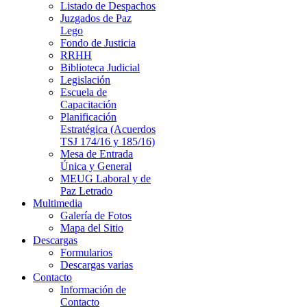
Listado de Despachos
Juzgados de Paz
Lego
Fondo de Justicia
RRHH
Biblioteca Judicial
Legislación
Escuela de
Capacitación
Planificación
Estratégica (Acuerdos
TSJ 174/16 y 185/16)
Mesa de Entrada
Única y General
MEUG Laboral y de
Paz Letrado
Multimedia
Galería de Fotos
Mapa del Sitio
Descargas
Formularios
Descargas varias
Contacto
Información de
Contacto