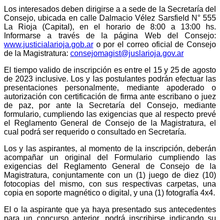
Los interesados deben dirigirse a a sede de la Secretaría del
Consejo, ubicada en calle Dalmacio Vélez Sarsfield N° 555
La Rioja (Capital), en el horario de 8:00 a 13:00 hs.
Informarse a través de la página Web del Consejo:
www.justicialarioja.gob.ar
o por el correo oficial de Consejo
de la Magistratura:
consejomagist@juslarioja.gov.ar
El tiempo valido de inscripción es entre el 15 y 25 de agosto
de 2023 inclusive. Los y las postulantes podrán efectuar las
presentaciones personalmente, mediante apoderado o
autorización con certificación de firma ante escribano o juez
de paz, por ante la Secretaría del Consejo, mediante
formulario, cumpliendo las exigencias que al respecto prevé
el Reglamento General de Consejo de la Magistratura, el
cual podrá ser requerido o consultado en Secretaría.
Los y las aspirantes, al momento de la inscripción, deberán
acompañar un original del Formulario cumpliendo las
exigencias del Reglamento General de Consejo de la
Magistratura, conjuntamente con un (1) juego de diez (10)
fotocopias del mismo, con sus respectivas carpetas, una
copia en soporte magnético o digital, y una (1) fotografía 4x4.
El o la aspirante que ya haya presentado sus antecedentes
para un concurso anterior, podrá inscribirse indicando su