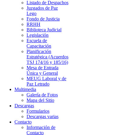
Listado de Despachos
Juzgados de Paz
Lego
Fondo de Justicia
RRHH
Biblioteca Judicial
Legislación
Escuela de
Capacitación
Planificación
Estratégica (Acuerdos
TSJ 174/16 y 185/16)
Mesa de Entrada
Única y General
MEUG Laboral y de
Paz Letrado
Multimedia
Galería de Fotos
Mapa del Sitio
Descargas
Formularios
Descargas varias
Contacto
Información de
Contacto