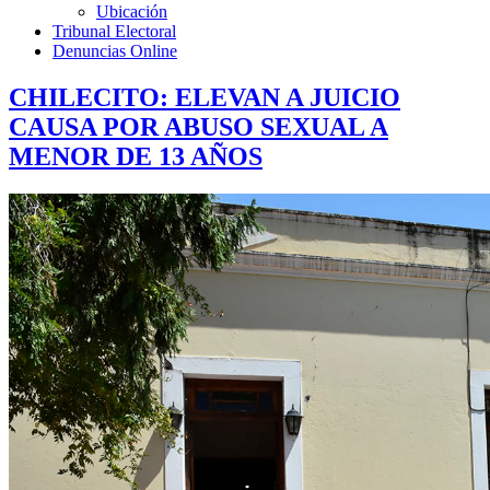
Ubicación
Tribunal Electoral
Denuncias Online
CHILECITO: ELEVAN A JUICIO
CAUSA POR ABUSO SEXUAL A
MENOR DE 13 AÑOS