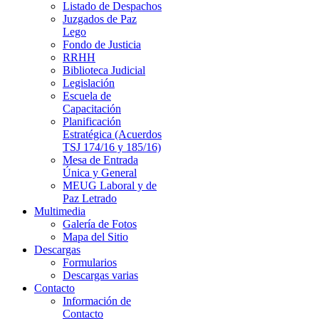
Listado de Despachos
Juzgados de Paz
Lego
Fondo de Justicia
RRHH
Biblioteca Judicial
Legislación
Escuela de
Capacitación
Planificación
Estratégica (Acuerdos
TSJ 174/16 y 185/16)
Mesa de Entrada
Única y General
MEUG Laboral y de
Paz Letrado
Multimedia
Galería de Fotos
Mapa del Sitio
Descargas
Formularios
Descargas varias
Contacto
Información de
Contacto