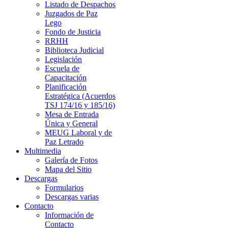
Listado de Despachos
Juzgados de Paz
Lego
Fondo de Justicia
RRHH
Biblioteca Judicial
Legislación
Escuela de
Capacitación
Planificación
Estratégica (Acuerdos
TSJ 174/16 y 185/16)
Mesa de Entrada
Única y General
MEUG Laboral y de
Paz Letrado
Multimedia
Galería de Fotos
Mapa del Sitio
Descargas
Formularios
Descargas varias
Contacto
Información de
Contacto