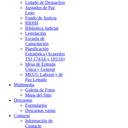
Listado de Despachos
Juzgados de Paz
Lego
Fondo de Justicia
RRHH
Biblioteca Judicial
Legislación
Escuela de
Capacitación
Planificación
Estratégica (Acuerdos
TSJ 174/16 y 185/16)
Mesa de Entrada
Única y General
MEUG Laboral y de
Paz Letrado
Multimedia
Galería de Fotos
Mapa del Sitio
Descargas
Formularios
Descargas varias
Contacto
Información de
Contacto