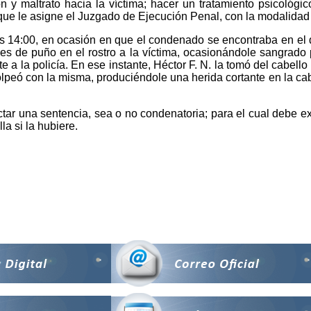
n y maltrato hacia la víctima; hacer un tratamiento psicológi
a que le asigne el Juzgado de Ejecución Penal, con la modalid
 14:00, en ocasión en que el condenado se encontraba en el dom
es de puño en el rostro a la víctima, ocasionándole sangrado po
e a la policía. En ese instante, Héctor F. N. la tomó del cabello 
 golpeó con la misma, produciéndole una herida cortante en la 
ctar una sentencia, sea o no condenatoria; para el cual debe ex
la si la hubiere.