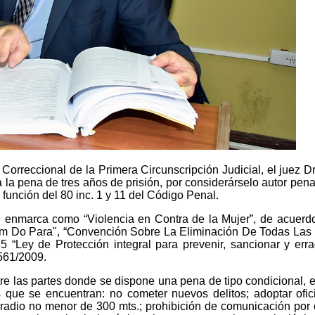
Correccional de la Primera Circunscripción Judicial, el juez D
a la pena de tres años de prisión, por considerárselo autor pe
n función del 80 inc. 1 y 11 del Código Penal.
e enmarca como “Violencia en Contra de la Mujer”, de acuerd
m Do Para", “Convención Sobre La Eliminación De Todas Las F
 “Ley de Protección integral para prevenir, sancionar y erra
8561/2009.
tre las partes donde se dispone una pena de tipo condicional, 
s que se encuentran: no cometer nuevos delitos; adoptar ofici
 radio no menor de 300 mts.; prohibición de comunicación por cu