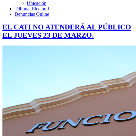
Ubicación
Tribunal Electoral
Denuncias Online
EL CATI NO ATENDERÁ AL PÚBLICO
EL JUEVES 23 DE MARZO.