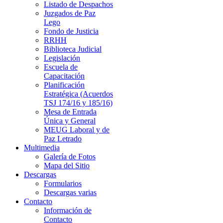
Listado de Despachos
Juzgados de Paz
Lego
Fondo de Justicia
RRHH
Biblioteca Judicial
Legislación
Escuela de
Capacitación
Planificación
Estratégica (Acuerdos
TSJ 174/16 y 185/16)
Mesa de Entrada
Única y General
MEUG Laboral y de
Paz Letrado
Multimedia
Galería de Fotos
Mapa del Sitio
Descargas
Formularios
Descargas varias
Contacto
Información de
Contacto