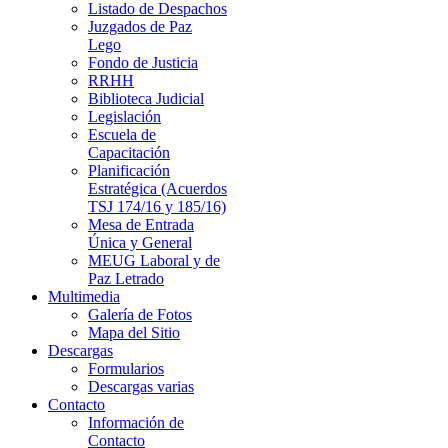
Listado de Despachos
Juzgados de Paz
Lego
Fondo de Justicia
RRHH
Biblioteca Judicial
Legislación
Escuela de
Capacitación
Planificación
Estratégica (Acuerdos
TSJ 174/16 y 185/16)
Mesa de Entrada
Única y General
MEUG Laboral y de
Paz Letrado
Multimedia
Galería de Fotos
Mapa del Sitio
Descargas
Formularios
Descargas varias
Contacto
Información de
Contacto