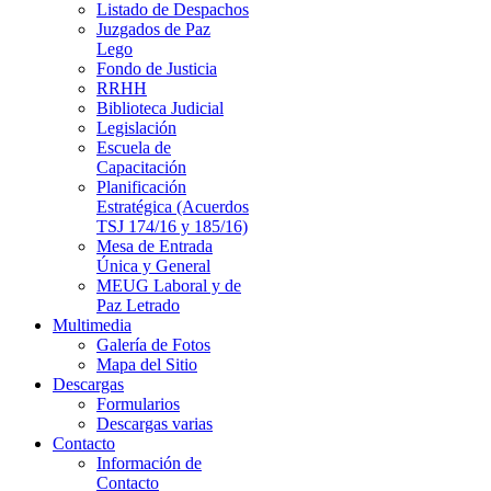
Listado de Despachos
Juzgados de Paz
Lego
Fondo de Justicia
RRHH
Biblioteca Judicial
Legislación
Escuela de
Capacitación
Planificación
Estratégica (Acuerdos
TSJ 174/16 y 185/16)
Mesa de Entrada
Única y General
MEUG Laboral y de
Paz Letrado
Multimedia
Galería de Fotos
Mapa del Sitio
Descargas
Formularios
Descargas varias
Contacto
Información de
Contacto