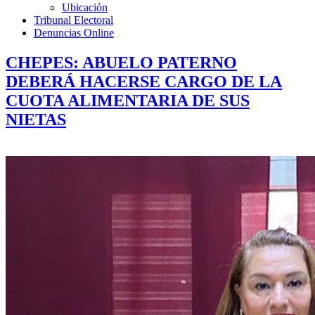
Ubicación
Tribunal Electoral
Denuncias Online
CHEPES: ABUELO PATERNO
DEBERÁ HACERSE CARGO DE LA
CUOTA ALIMENTARIA DE SUS
NIETAS