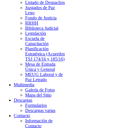
Listado de Despachos
Juzgados de Paz
Lego
Fondo de Justicia
RRHH
Biblioteca Judicial
Legislación
Escuela de
Capacitación
Planificación
Estratégica (Acuerdos
TSJ 174/16 y 185/16)
Mesa de Entrada
Única y General
MEUG Laboral y de
Paz Letrado
Multimedia
Galería de Fotos
Mapa del Sitio
Descargas
Formularios
Descargas varias
Contacto
Información de
Contacto