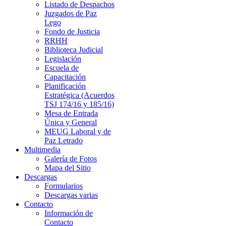
Listado de Despachos
Juzgados de Paz
Lego
Fondo de Justicia
RRHH
Biblioteca Judicial
Legislación
Escuela de
Capacitación
Planificación
Estratégica (Acuerdos
TSJ 174/16 y 185/16)
Mesa de Entrada
Única y General
MEUG Laboral y de
Paz Letrado
Multimedia
Galería de Fotos
Mapa del Sitio
Descargas
Formularios
Descargas varias
Contacto
Información de
Contacto