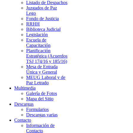
Listado de Despachos
Juzgados de Paz
Lego
Fondo de Justicia
RRHH
Biblioteca Judicial
Legislación
Escuela de
Capacitación
Planificación
Estratégica (Acuerdos
TSJ 174/16 y 185/16)
Mesa de Entrada
Única y General
MEUG Laboral y de
Paz Letrado
Multimedia
Galería de Fotos
Mapa del Sitio
Descargas
Formularios
Descargas varias
Contacto
Información de
Contacto