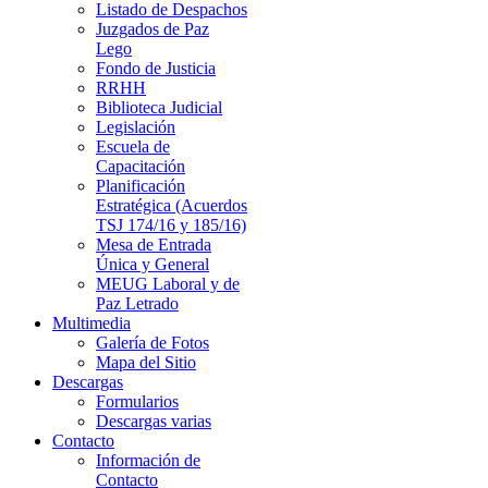
Listado de Despachos
Juzgados de Paz
Lego
Fondo de Justicia
RRHH
Biblioteca Judicial
Legislación
Escuela de
Capacitación
Planificación
Estratégica (Acuerdos
TSJ 174/16 y 185/16)
Mesa de Entrada
Única y General
MEUG Laboral y de
Paz Letrado
Multimedia
Galería de Fotos
Mapa del Sitio
Descargas
Formularios
Descargas varias
Contacto
Información de
Contacto