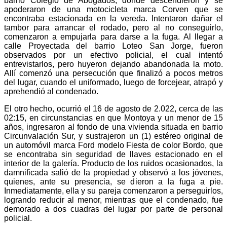
barrio Colegio de Abogados, donde descendieron y se
apoderaron de una motocicleta marca Corven que se
encontraba estacionada en la vereda. Intentaron dañar el
tambor para arrancar el rodado, pero al no conseguirlo,
comenzaron a empujarla para darse a la fuga. Al llegar a
calle Proyectada del barrio Loteo San Jorge, fueron
observados por un efectivo policial, el cual intentó
entrevistarlos, pero huyeron dejando abandonada la moto.
Allí comenzó una persecución que finalizó a pocos metros
del lugar, cuando el uniformado, luego de forcejear, atrapó y
aprehendió al condenado.
El otro hecho, ocurrió el 16 de agosto de 2.022, cerca de las
02:15, en circunstancias en que Montoya y un menor de 15
años, ingresaron al fondo de una vivienda situada en barrio
Circunvalación Sur, y sustrajeron un (1) estéreo original de
un automóvil marca Ford modelo Fiesta de color Bordo, que
se encontraba sin seguridad de llaves estacionado en el
interior de la galería. Producto de los ruidos ocasionados, la
damnificada salió de la propiedad y observó a los jóvenes,
quienes, ante su presencia, se dieron a la fuga a pie.
Inmediatamente, ella y su pareja comenzaron a perseguirlos,
logrando reducir al menor, mientras que el condenado, fue
demorado a dos cuadras del lugar por parte de personal
policial.