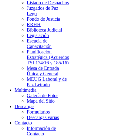
Listado de Despachos
Juzgados de Paz
Lego
Fondo de Justicia
RRHH
Biblioteca Judicial
Legislación
Escuela de
Capacitación
Planificación
Estratégica (Acuerdos
TSJ 174/16 y 185/16)
Mesa de Entrada
Única y General
MEUG Laboral y de
Paz Letrado
Multimedia
Galería de Fotos
Mapa del Sitio
Descargas
Formularios
Descargas varias
Contacto
Información de
Contacto