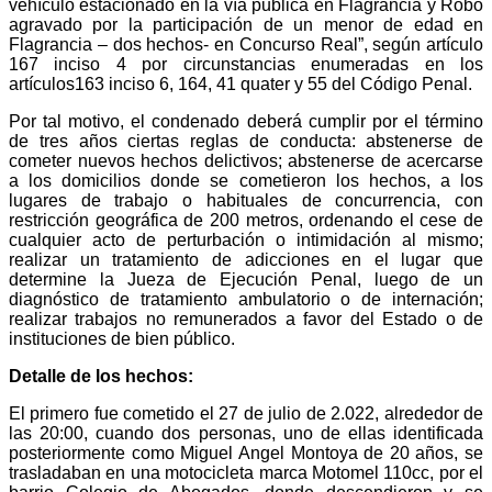
vehículo estacionado en la vía publica en Flagrancia y Robo
agravado por la participación de un menor de edad en
Flagrancia – dos hechos- en Concurso Real”, según artículo
167 inciso 4 por circunstancias enumeradas en los
artículos163 inciso 6, 164, 41 quater y 55 del Código Penal.
Por tal motivo, el condenado deberá cumplir por el término
de tres años ciertas reglas de conducta: abstenerse de
cometer nuevos hechos delictivos; abstenerse de acercarse
a los domicilios donde se cometieron los hechos, a los
lugares de trabajo o habituales de concurrencia, con
restricción geográfica de 200 metros, ordenando el cese de
cualquier acto de perturbación o intimidación al mismo;
realizar un tratamiento de adicciones en el lugar que
determine la Jueza de Ejecución Penal, luego de un
diagnóstico de tratamiento ambulatorio o de internación;
realizar trabajos no remunerados a favor del Estado o de
instituciones de bien público.
Detalle de los hechos:
El primero fue cometido el 27 de julio de 2.022, alrededor de
las 20:00, cuando dos personas, uno de ellas identificada
posteriormente como Miguel Angel Montoya de 20 años, se
trasladaban en una motocicleta marca Motomel 110cc, por el