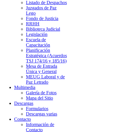
Listado de Despachos
Juzgados de Paz
Lego
Fondo de Justicia
RRHH
Biblioteca Judicial
Legislación
Escuela de
Capacitación
Planificación
Estratégica (Acuerdos
TSJ 174/16 y 185/16)
Mesa de Entrada
Única y General
MEUG Laboral y de
Paz Letrado
Multimedia
Galería de Fotos
Mapa del Sitio
Descargas
Formularios
Descargas varias
Contacto
Información de
Contacto