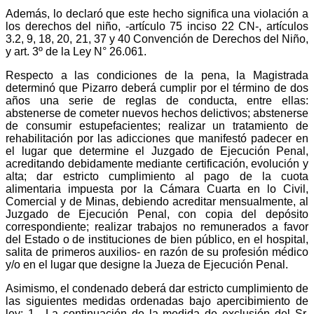
Además, lo declaró que este hecho significa una violación a
los derechos del niño, -artículo 75 inciso 22 CN-, artículos
3.2, 9, 18, 20, 21, 37 y 40 Convención de Derechos del Niño,
y art. 3º de la Ley N° 26.061.
Respecto a las condiciones de la pena, la Magistrada
determinó que Pizarro deberá cumplir por el término de dos
años una serie de reglas de conducta, entre ellas:
abstenerse de cometer nuevos hechos delictivos; abstenerse
de consumir estupefacientes; realizar un tratamiento de
rehabilitación por las adicciones que manifestó padecer en
el lugar que determine el Juzgado de Ejecución Penal,
acreditando debidamente mediante certificación, evolución y
alta; dar estricto cumplimiento al pago de la cuota
alimentaria impuesta por la Cámara Cuarta en lo Civil,
Comercial y de Minas, debiendo acreditar mensualmente, al
Juzgado de Ejecución Penal, con copia del depósito
correspondiente; realizar trabajos no remunerados a favor
del Estado o de instituciones de bien público, en el hospital,
salita de primeros auxilios- en razón de su profesión médico
y/o en el lugar que designe la Jueza de Ejecución Penal.
Asimismo, el condenado deberá dar estricto cumplimiento de
las siguientes medidas ordenadas bajo apercibimiento de
ley: 1.- La continuación de la medida de exclusión del Sr.