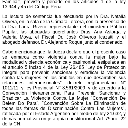
Familiar”, previsto y penado en los artículos 1 de la ley
13.944 y 45 del Código Penal.
La lectura de sentencia fue efectuada por la Dra. Natalia
Olivera, en la sala de la Cámara Tercera, con la presencia de
la Dra. Laura Rivero, representante del ministerio Público
Pupilar, las abogadas querellantes Dras. Ana Astorga y
Valeria Moya, el Fiscal Dr. José Oliveros Icazatti y el
abogado defensor, Dr. Alejandro Roqué junto al condenado.
Cabe mencionar que, la Jueza declaró que el presente caso
se enmarca como violencia contra la mujer bajo la
modalidad violencia económica y patrimonial, estipulada en
el artículo 5 inciso 4 de la Ley 26.485 "Ley de Protección
integral para prevenir, sancionar y erradicar la violencia
contra las mujeres en los ámbitos en que desarrollen sus
relaciones interpersonales”, decreto reglamentario N°
1011/11, y ley Provincial N° 8.561/2009, y de acuerdo a la
Convención Interamericana Para Prevenir, Sancionar y
Erradicar La Violencia Contra La Mujer "Convención De
Belem Do Para", "Convención Sobre La Eliminación de
todas las formas de Discriminación Contra Las Mujeres",
ratificada por el Estado Argentino por medio de ley 24.632, y
demás normativa con jerarquía constitucional, Art. 75 inc. 22
de la CN.