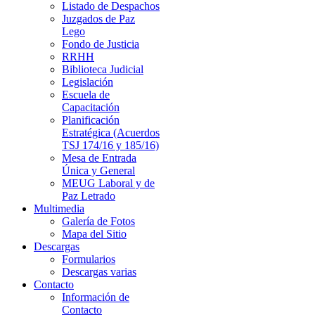
Listado de Despachos
Juzgados de Paz
Lego
Fondo de Justicia
RRHH
Biblioteca Judicial
Legislación
Escuela de
Capacitación
Planificación
Estratégica (Acuerdos
TSJ 174/16 y 185/16)
Mesa de Entrada
Única y General
MEUG Laboral y de
Paz Letrado
Multimedia
Galería de Fotos
Mapa del Sitio
Descargas
Formularios
Descargas varias
Contacto
Información de
Contacto