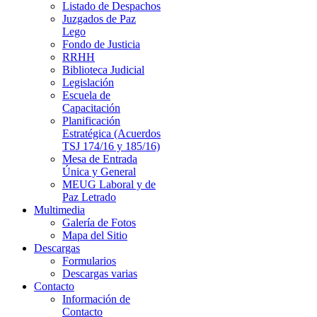
Listado de Despachos
Juzgados de Paz
Lego
Fondo de Justicia
RRHH
Biblioteca Judicial
Legislación
Escuela de
Capacitación
Planificación
Estratégica (Acuerdos
TSJ 174/16 y 185/16)
Mesa de Entrada
Única y General
MEUG Laboral y de
Paz Letrado
Multimedia
Galería de Fotos
Mapa del Sitio
Descargas
Formularios
Descargas varias
Contacto
Información de
Contacto