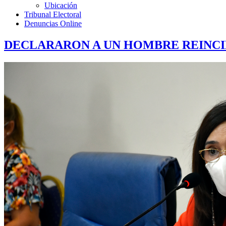
Ubicación
Tribunal Electoral
Denuncias Online
DECLARARON A UN HOMBRE REINCID