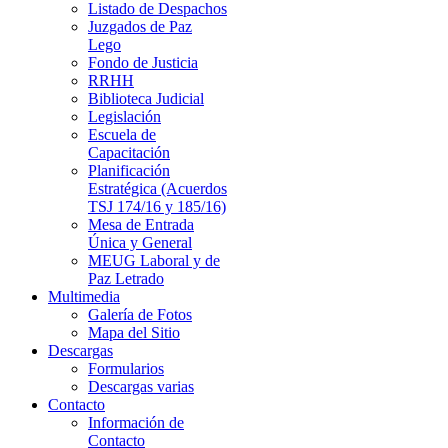
Listado de Despachos
Juzgados de Paz
Lego
Fondo de Justicia
RRHH
Biblioteca Judicial
Legislación
Escuela de
Capacitación
Planificación
Estratégica (Acuerdos
TSJ 174/16 y 185/16)
Mesa de Entrada
Única y General
MEUG Laboral y de
Paz Letrado
Multimedia
Galería de Fotos
Mapa del Sitio
Descargas
Formularios
Descargas varias
Contacto
Información de
Contacto