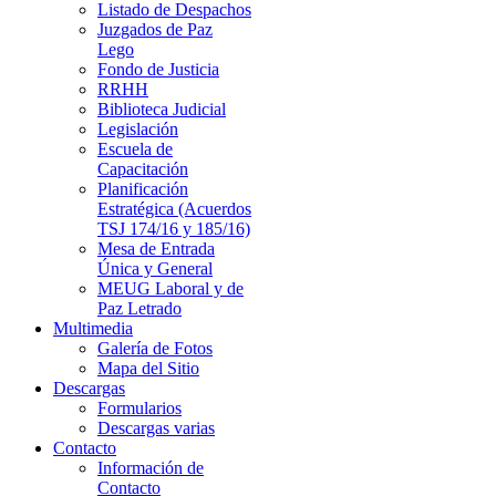
Listado de Despachos
Juzgados de Paz
Lego
Fondo de Justicia
RRHH
Biblioteca Judicial
Legislación
Escuela de
Capacitación
Planificación
Estratégica (Acuerdos
TSJ 174/16 y 185/16)
Mesa de Entrada
Única y General
MEUG Laboral y de
Paz Letrado
Multimedia
Galería de Fotos
Mapa del Sitio
Descargas
Formularios
Descargas varias
Contacto
Información de
Contacto