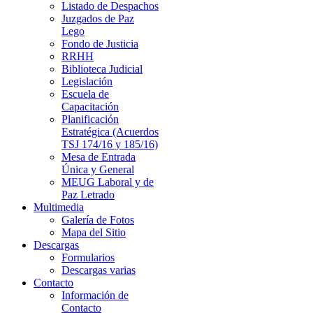
Listado de Despachos
Juzgados de Paz
Lego
Fondo de Justicia
RRHH
Biblioteca Judicial
Legislación
Escuela de
Capacitación
Planificación
Estratégica (Acuerdos
TSJ 174/16 y 185/16)
Mesa de Entrada
Única y General
MEUG Laboral y de
Paz Letrado
Multimedia
Galería de Fotos
Mapa del Sitio
Descargas
Formularios
Descargas varias
Contacto
Información de
Contacto