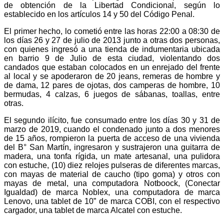
de obtención de la Libertad Condicional, según lo
establecido en los artículos 14 y 50 del Código Penal.
El primer hecho, lo cometió entre las horas 22:00 a 08:30 de
los días 26 y 27 de julio de 2013 junto a otras dos personas,
con quienes ingresó a una tienda de indumentaria ubicada
en barrio 9 de Julio de esta ciudad, violentando dos
candados que estaban colocados en un enrejado del frente
al local y se apoderaron de 20 jeans, remeras de hombre y
de dama, 12 pares de ojotas, dos camperas de hombre, 10
bermudas, 4 calzas, 6 juegos de sábanas, toallas, entre
otras.
El segundo ilícito, fue consumado entre los días 30 y 31 de
marzo de 2019, cuando el condenado junto a dos menores
de 15 años, rompieron la puerta de acceso de una vivienda
del B° San Martín, ingresaron y sustrajeron una guitarra de
madera, una tonfa rígida, un mate artesanal, una pulidora
con estuche, (10) diez relojes pulseras de diferentes marcas,
con mayas de material de caucho (tipo goma) y otros con
mayas de metal, una computadora Notboock, (Conectar
Igualdad) de marca Noblex, una computadora de marca
Lenovo, una tablet de 10” de marca COBI, con el respectivo
cargador, una tablet de marca Alcatel con estuche.