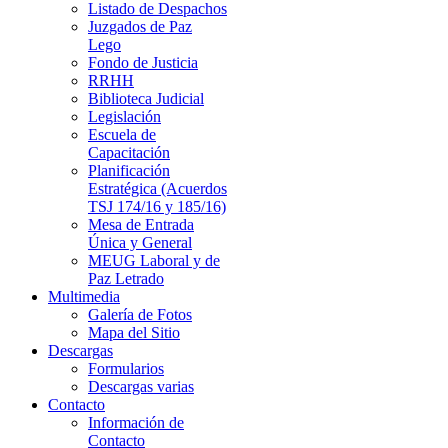
Listado de Despachos
Juzgados de Paz
Lego
Fondo de Justicia
RRHH
Biblioteca Judicial
Legislación
Escuela de
Capacitación
Planificación
Estratégica (Acuerdos
TSJ 174/16 y 185/16)
Mesa de Entrada
Única y General
MEUG Laboral y de
Paz Letrado
Multimedia
Galería de Fotos
Mapa del Sitio
Descargas
Formularios
Descargas varias
Contacto
Información de
Contacto