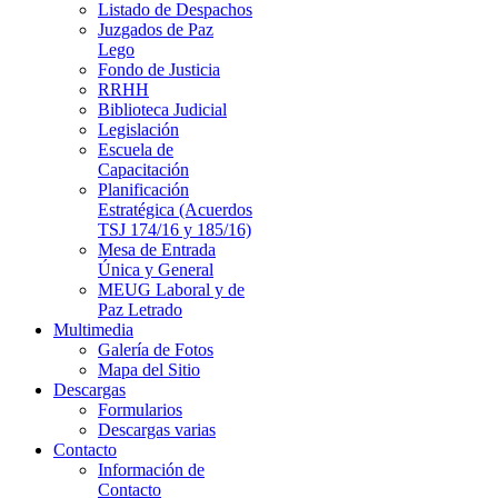
Listado de Despachos
Juzgados de Paz
Lego
Fondo de Justicia
RRHH
Biblioteca Judicial
Legislación
Escuela de
Capacitación
Planificación
Estratégica (Acuerdos
TSJ 174/16 y 185/16)
Mesa de Entrada
Única y General
MEUG Laboral y de
Paz Letrado
Multimedia
Galería de Fotos
Mapa del Sitio
Descargas
Formularios
Descargas varias
Contacto
Información de
Contacto