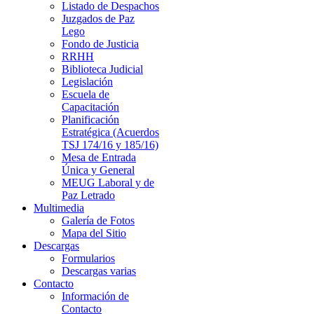
Listado de Despachos
Juzgados de Paz
Lego
Fondo de Justicia
RRHH
Biblioteca Judicial
Legislación
Escuela de
Capacitación
Planificación
Estratégica (Acuerdos
TSJ 174/16 y 185/16)
Mesa de Entrada
Única y General
MEUG Laboral y de
Paz Letrado
Multimedia
Galería de Fotos
Mapa del Sitio
Descargas
Formularios
Descargas varias
Contacto
Información de
Contacto