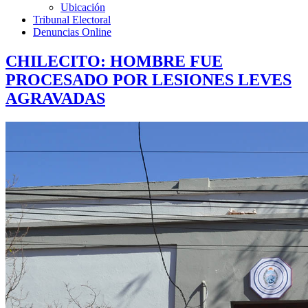
Ubicación
Tribunal Electoral
Denuncias Online
CHILECITO: HOMBRE FUE
PROCESADO POR LESIONES LEVES
AGRAVADAS