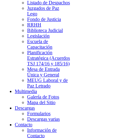
Listado de Despachos
Juzgados de Paz
Lego
Fondo de Justicia
RRHH
Biblioteca Judicial
Legislación
Escuela de
Capacitación
Planificación
Estratégica (Acuerdos
TSJ 174/16 y 185/16)
Mesa de Entrada
Única y General
MEUG Laboral y de
Paz Letrado
Multimedia
Galería de Fotos
Mapa del Sitio
Descargas
Formularios
Descargas varias
Contacto
Información de
Contacto