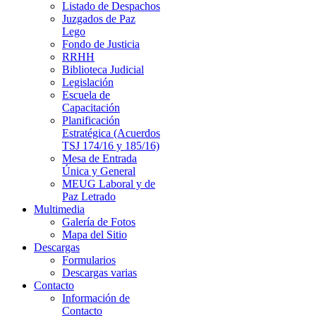
Listado de Despachos
Juzgados de Paz
Lego
Fondo de Justicia
RRHH
Biblioteca Judicial
Legislación
Escuela de
Capacitación
Planificación
Estratégica (Acuerdos
TSJ 174/16 y 185/16)
Mesa de Entrada
Única y General
MEUG Laboral y de
Paz Letrado
Multimedia
Galería de Fotos
Mapa del Sitio
Descargas
Formularios
Descargas varias
Contacto
Información de
Contacto