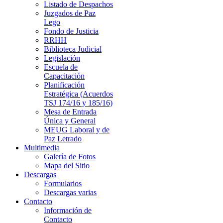
Listado de Despachos
Juzgados de Paz
Lego
Fondo de Justicia
RRHH
Biblioteca Judicial
Legislación
Escuela de
Capacitación
Planificación
Estratégica (Acuerdos
TSJ 174/16 y 185/16)
Mesa de Entrada
Única y General
MEUG Laboral y de
Paz Letrado
Multimedia
Galería de Fotos
Mapa del Sitio
Descargas
Formularios
Descargas varias
Contacto
Información de
Contacto