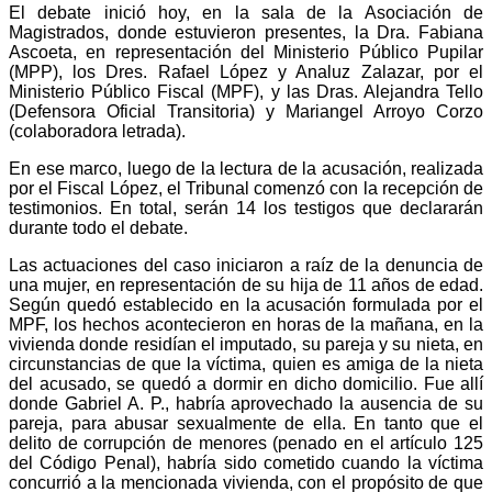
El debate inició hoy, en la sala de la Asociación de
Magistrados, donde estuvieron presentes, la Dra. Fabiana
Ascoeta, en representación del Ministerio Público Pupilar
(MPP), los Dres. Rafael López y Analuz Zalazar, por el
Ministerio Público Fiscal (MPF), y las Dras. Alejandra Tello
(Defensora Oficial Transitoria) y Mariangel Arroyo Corzo
(colaboradora letrada).
En ese marco, luego de la lectura de la acusación, realizada
por el Fiscal López, el Tribunal comenzó con la recepción de
testimonios. En total, serán 14 los testigos que declararán
durante todo el debate.
Las actuaciones del caso iniciaron a raíz de la denuncia de
una mujer, en representación de su hija de 11 años de edad.
Según quedó establecido en la acusación formulada por el
MPF, los hechos acontecieron en horas de la mañana, en la
vivienda donde residían el imputado, su pareja y su nieta, en
circunstancias de que la víctima, quien es amiga de la nieta
del acusado, se quedó a dormir en dicho domicilio. Fue allí
donde Gabriel A. P., habría aprovechado la ausencia de su
pareja, para abusar sexualmente de ella. En tanto que el
delito de corrupción de menores (penado en el artículo 125
del Código Penal), habría sido cometido cuando la víctima
concurrió a la mencionada vivienda, con el propósito de que