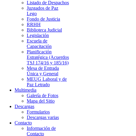
Listado de Despachos
Juzgados de Paz
Lego
Fondo de Justicia
RRHH
Biblioteca Judicial
Legislación
Escuela de
Capacitación
Planificación
Estratégica (Acuerdos
TSJ 174/16 y 185/16)
Mesa de Entrada
Única y General
MEUG Laboral y de
Paz Letrado
Multimedia
Galería de Fotos
Mapa del Sitio
Descargas
Formularios
Descargas varias
Contacto
Información de
Contacto