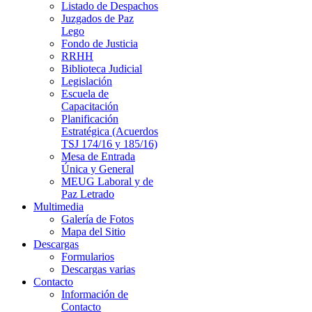
Listado de Despachos
Juzgados de Paz
Lego
Fondo de Justicia
RRHH
Biblioteca Judicial
Legislación
Escuela de
Capacitación
Planificación
Estratégica (Acuerdos
TSJ 174/16 y 185/16)
Mesa de Entrada
Única y General
MEUG Laboral y de
Paz Letrado
Multimedia
Galería de Fotos
Mapa del Sitio
Descargas
Formularios
Descargas varias
Contacto
Información de
Contacto