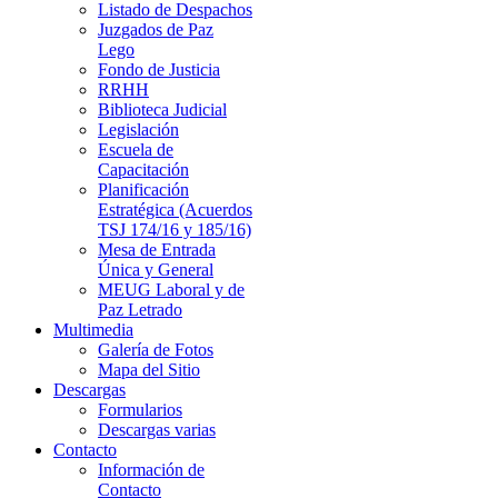
Listado de Despachos
Juzgados de Paz
Lego
Fondo de Justicia
RRHH
Biblioteca Judicial
Legislación
Escuela de
Capacitación
Planificación
Estratégica (Acuerdos
TSJ 174/16 y 185/16)
Mesa de Entrada
Única y General
MEUG Laboral y de
Paz Letrado
Multimedia
Galería de Fotos
Mapa del Sitio
Descargas
Formularios
Descargas varias
Contacto
Información de
Contacto