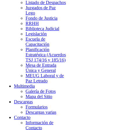
Listado de Despachos
Juzgados de Paz
Lego
Fondo de Justicia
RRHH
Biblioteca Judicial
Legislación
Escuela de
Capacitación
Planificación
Estratégica (Acuerdos
TSJ 174/16 y 185/16)
Mesa de Entrada
Única y General
MEUG Laboral y de
Paz Letrado
Multimedia
Galería de Fotos
Mapa del Sitio
Descargas
Formularios
Descargas varias
Contacto
Información de
Contacto