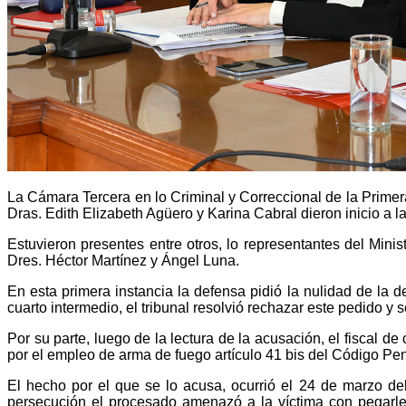
La Cámara Tercera en lo Criminal y Correccional de la Primera
Dras. Edith Elizabeth Agüero y Karina Cabral dieron inicio a l
Estuvieron presentes entre otros, lo representantes del Mini
Dres. Héctor Martínez y Ángel Luna.
En esta primera instancia la defensa pidió la nulidad de la d
cuarto intermedio, el tribunal resolvió rechazar este pedido y 
Por su parte, luego de la lectura de la acusación, el fiscal d
por el empleo de arma de fuego artículo 41 bis del Código Pena
El hecho por el que se lo acusa, ocurrió el 24 de marzo del
persecución el procesado amenazó a la víctima con pegarle u