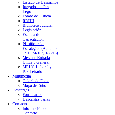
Listado de Despachos
Juzgados de Paz
Lego
Fondo de Justicia
RRHH
Biblioteca Judicial
Legislación
Escuela de
Capacitación
Planificación
Estratégica (Acuerdos
TSJ 174/16 y 185/16)
Mesa de Entrada
Única y General
MEUG Laboral y de
Paz Letrado
Multimedia
Galería de Fotos
Mapa del Sitio
Descargas
Formularios
Descargas varias
Contacto
Información de
Contacto