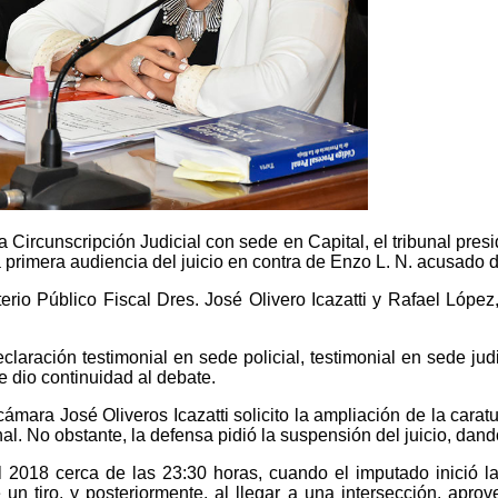
 Circunscripción Judicial con sede en Capital, el tribunal pres
a primera audiencia del juicio en contra de Enzo L. N. acusado d
sterio Público Fiscal Dres. José Olivero Icazatti y Rafael Lópe
eclaración testimonial en sede policial, testimonial en sede j
se dio continuidad al debate.
e cámara José Oliveros Icazatti solicito la ampliación de la car
l. No obstante, la defensa pidió la suspensión del juicio, dand
 2018 cerca de las 23:30 horas, cuando el imputado inició la p
n tiro, y posteriormente, al llegar a una intersección, apro