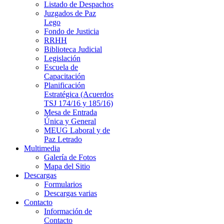
Listado de Despachos
Juzgados de Paz
Lego
Fondo de Justicia
RRHH
Biblioteca Judicial
Legislación
Escuela de
Capacitación
Planificación
Estratégica (Acuerdos
TSJ 174/16 y 185/16)
Mesa de Entrada
Única y General
MEUG Laboral y de
Paz Letrado
Multimedia
Galería de Fotos
Mapa del Sitio
Descargas
Formularios
Descargas varias
Contacto
Información de
Contacto