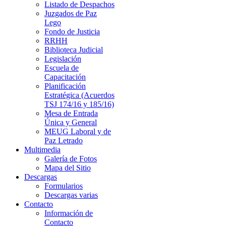
Listado de Despachos
Juzgados de Paz
Lego
Fondo de Justicia
RRHH
Biblioteca Judicial
Legislación
Escuela de
Capacitación
Planificación
Estratégica (Acuerdos
TSJ 174/16 y 185/16)
Mesa de Entrada
Única y General
MEUG Laboral y de
Paz Letrado
Multimedia
Galería de Fotos
Mapa del Sitio
Descargas
Formularios
Descargas varias
Contacto
Información de
Contacto