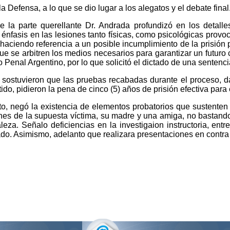
a Defensa, a lo que se dio lugar a los alegatos y el debate final
e la parte querellante Dr. Andrada profundizó en los detall
nfasis en las lesiones tanto físicas, como psicológicas provo
 haciendo referencia a un posible incumplimiento de la prisión 
 que se arbitren los medios necesarios para garantizar un futuro
enal Argentino, por lo que solicitó el dictado de una sentencia 
al sostuvieron que las pruebas recabadas durante el proceso, d
do, pidieron la pena de cinco (5) años de prisión efectiva para
otto, negó la existencia de elementos probatorios que sustente
ciones de la supuesta víctima, su madre y una amiga, no basta
eza. Señalo deficiencias en la investigaion instructoria, ent
sado. Asimismo, adelanto que realizara presentaciones en contr