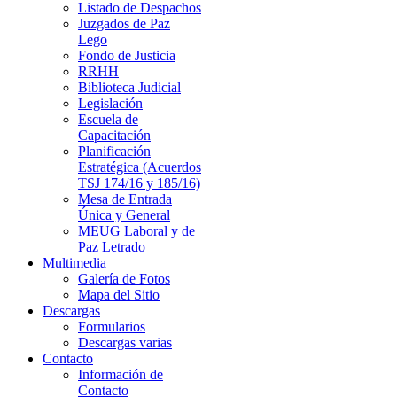
Listado de Despachos
Juzgados de Paz
Lego
Fondo de Justicia
RRHH
Biblioteca Judicial
Legislación
Escuela de
Capacitación
Planificación
Estratégica (Acuerdos
TSJ 174/16 y 185/16)
Mesa de Entrada
Única y General
MEUG Laboral y de
Paz Letrado
Multimedia
Galería de Fotos
Mapa del Sitio
Descargas
Formularios
Descargas varias
Contacto
Información de
Contacto