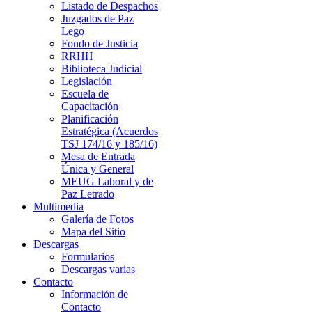
Listado de Despachos
Juzgados de Paz
Lego
Fondo de Justicia
RRHH
Biblioteca Judicial
Legislación
Escuela de
Capacitación
Planificación
Estratégica (Acuerdos
TSJ 174/16 y 185/16)
Mesa de Entrada
Única y General
MEUG Laboral y de
Paz Letrado
Multimedia
Galería de Fotos
Mapa del Sitio
Descargas
Formularios
Descargas varias
Contacto
Información de
Contacto