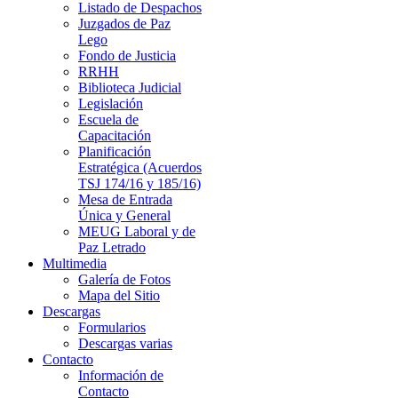
Listado de Despachos
Juzgados de Paz
Lego
Fondo de Justicia
RRHH
Biblioteca Judicial
Legislación
Escuela de
Capacitación
Planificación
Estratégica (Acuerdos
TSJ 174/16 y 185/16)
Mesa de Entrada
Única y General
MEUG Laboral y de
Paz Letrado
Multimedia
Galería de Fotos
Mapa del Sitio
Descargas
Formularios
Descargas varias
Contacto
Información de
Contacto